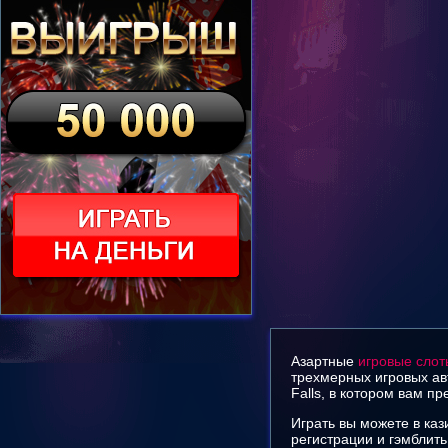
Азартные
игровые слот
трехмерных игровых ав
Falls, в котором вам п
Играть вы можете в кази
регистрации и гэмблит