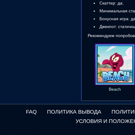
Скаттер: да;
Минимальная став
Бонусная игра: да
Джекпот: статичн
Рекомендуем попробов
Beach
FAQ
ПОЛИТИКА ВЫВОДА
ПОЛИТИ
УСЛОВИЯ И ПОЛОЖЕ